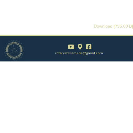
Download [795.00 B]
rotarystellamaris@gmail.com