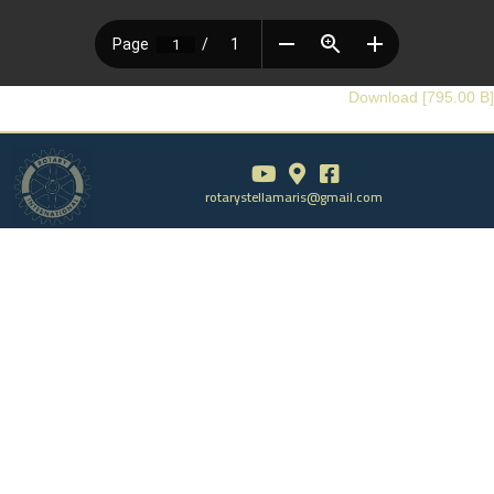
Download [795.00 B]
rotarystellamaris@gmail.com