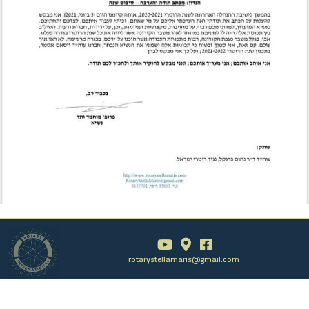
rotarystellamaris@gmail.com