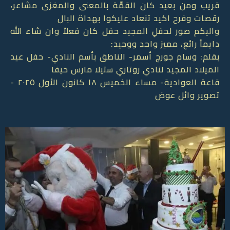
قريب ومن بعيد كان القمِّة بالمعنى والمغزى مشاعر،
رقصات وفرح اكيد تنعاد عليكوا بهداة البال
واليكم صور لحفلِ المجيد حفل كان فعلاً وان شاء الله
دايماً رائع، مميز واحد ووحيد:
بقلم: وسام جورج أسمر- الناطق بأسم النادي- حفل عيد
الميلاد المجيد لنادي روتاري ستيلا مارس حيفا
قاعة العوادية- مساء الخميس ١٨ كانون الأول ٢٠٢٥ -
تصوير وائل عوض