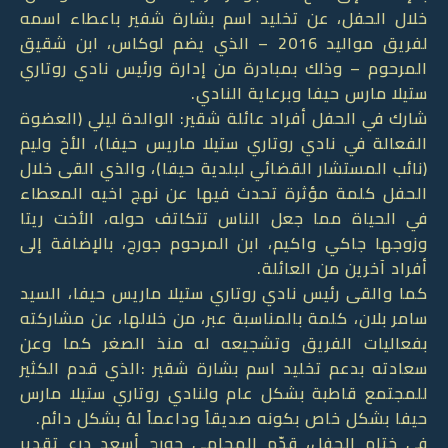
خلال الحفل، عن تخليد اسم بشارة شفير باعطاء اسمه
لفريق مواليد 2016 – الذي يضم لوكاس، ابن شقيق
المرحوم – وذلك بمبادرة من إدارة ورئيس نادي روتاري
ستيلا مارس حيفا وبرعاية النادي.
شارك في الحفل أفراد عائلة شقير: الوالدة ليلي (العضوة
الفعالة في نادي روتاري ستيلا ماريس حيفا)، الأخ وليم
(نائب المستشار القضائي لبلدية حيفا)، والذي القى خلال
الحفل كلمة مؤثرة تحدث فيها عن نهج اخيه المعطاء
في الحياة مما جعل الناس تتكاتف حوله، الأخت ريتا
وزوجها جاكي واكيم، ابن المرحوم جورج، بالإضافة إلى
أفراد آخرين من العائلة.
كما والقى رئيس نادي روتاري ستيلا ماريس حيفا، السيد
سامر بلان، كلمة بالمناسبة عبر، من خلالها، عن مشاركته
بفعاليات الفريق وتشجيعه له منذ الصغر كما وعن
سعادته بدعم تخليد اسم بشارة شقير :الذي قدم الكثير
للمجتمع قاطبة بشكل عام ولنادي روتاري ستيلا مارس
حيفا بشكل خاص بكونه صديقاً وداعماً لهُ بشكل دائم.
في ختام الحفل، قدّم المحامي جورج أسعد درع تقدير