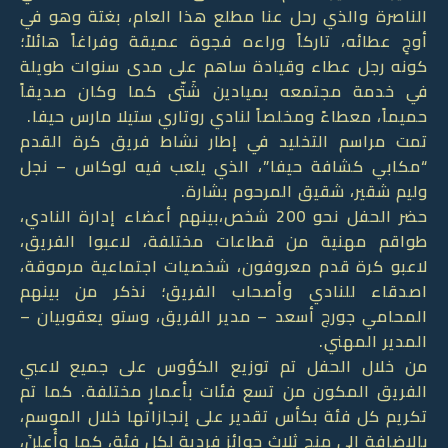
الناصرة والذي رحل عنا مطلع هذا العام، بغتة وهو في
أوجِ عطائه، تاركاً وراءه فجوة عميقة وفراغاً هائلاً؛
كونه رجل عطاء وقيادة ساهم على مدى سنوات طويلة
في خدمة مجتمعه بميادين شَتّى كما وكان صديقاً
حميماً، معطاءً ومخلصاً لنادي روتاري ستيلا مارس حيفا.
تمت مراسم التخليد في إطار نشاط فريق كرة القدم
“مكابي كشافة حيفا”، الذي يلعب فيه لوكاس – نجل
وليم شقير، شقيق المرحوم بشارة.
حضر الحفل نحو 200 شخص،بينهم أعضاء إدارة النادي،
طواقم مهنية من قطاعات مختلفة، لاعبوا الفريق،
لاعبو كرة قدم معروفون، شخصيات اجتماعية مرموقة،
اصدقاء للنادي وأصحاب الفريق؛ نذكر من بينهم
المحامي جورج أسعد – مدير الفريق، وستو يعقوبيان –
المدير المهني.
من خلال الحفل تم توزيع الكؤوس على جميع لاعبي
الفريق المكون من تسع فئات بأعمارٍ مختلفة. كما تم
تكريم كل فئة بكأس تقدير على إنجازاتها خلال الموسم،
بالإضافة إلى منح ثلاث جوائز فردية لكل فئة، كما وأُعلنَ،