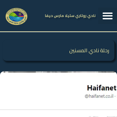
نادي روتاري ستيلا مارس حيفا
رحلة نادي المسنين