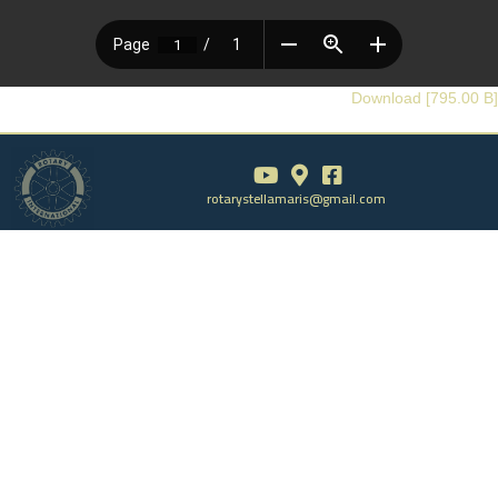
Download [795.00 B]
rotarystellamaris@gmail.com