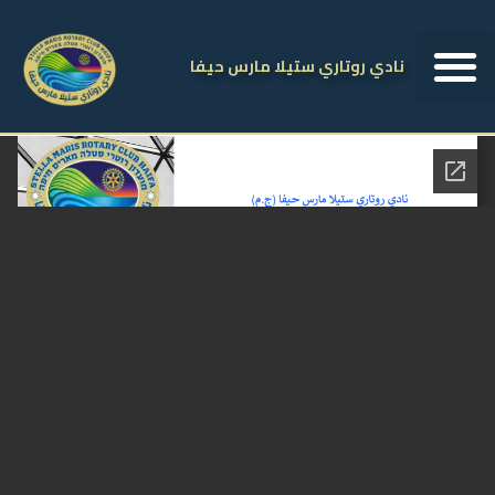
نادي روتاري ستيلا مارس حيفا