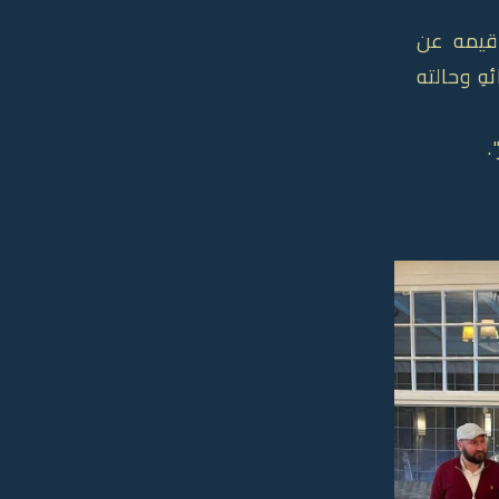
قيمه عن
ِ وحالته