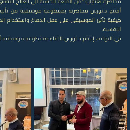
محاضره بعنوان: "من المتعة الحسّيه الى العلاج النفس
أفتتح د.نورس محاضرته بمقطوعة موسيقية من تأليف
كيفية تأثير الموسيقى على عمل الدماغ واستخدام الم
النفسيه.
في النهايه، إختتم د نورس اللقاء بمقطوعه موسيقيه أخرى من تأليفه "ار