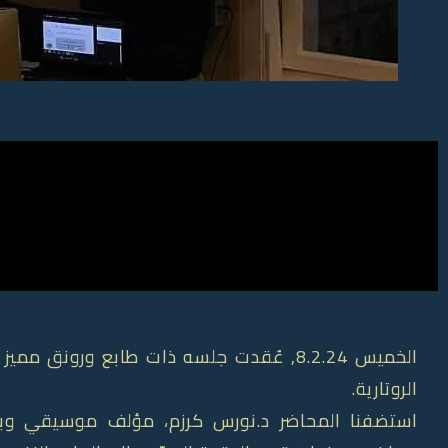
الخميس 8.2.24, عُقدت جلسه ذات طابع ورون
الروتارية.
استضفنا المحاضر د.نورس كرزم، مؤلف موسيقي وباح