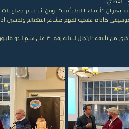
ي-العصبي".
ه بعنوان "أصداء اللاطمأنينه"، ومن ثم قدم معلومات 
وسيقى كأداه علاجيه لفهم مشاعر المتعالج وتحسين أدائه
تجال للبيانو رقم ٣٠ على سلم الدو ماينور".