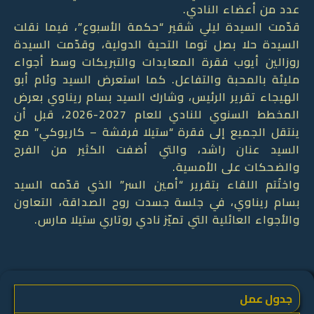
عدد من أعضاء النادي.
قدّمت السيدة ليلي شقير “حكمة الأسبوع”، فيما نقلت
السيدة حلا بصل توما التحية الدولية، وقدّمت السيدة
روزالين أيوب فقرة المعايدات والتبريكات وسط أجواء
مليئة بالمحبة والتفاعل. كما استعرض السيد وئام أبو
الهيجاء تقرير الرئيس، وشارك السيد بسام ريناوي بعرض
المخطط السنوي للنادي للعام 2027-2026، قبل أن
ينتقل الجميع إلى فقرة “ستيلا فرفشة – كاريوكي” مع
السيد عنان راشد، والتي أضفت الكثير من الفرح
والضحكات على الأمسية.
واختُتم اللقاء بتقرير “أمين السر” الذي قدّمه السيد
بسام ريناوي، في جلسة جسدت روح الصداقة، التعاون
والأجواء العائلية التي تميّز نادي روتاري ستيلا مارس.
جدول عمل