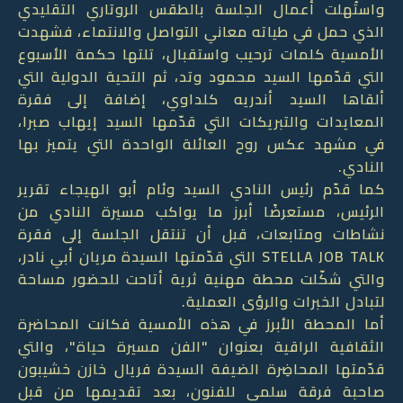
واستُهلت أعمال الجلسة بالطقس الروتاري التقليدي
الذي حمل في طياته معاني التواصل والانتماء، فشهدت
الأمسية كلمات ترحيب واستقبال، تلتها حكمة الأسبوع
التي قدّمها السيد محمود وتد، ثم التحية الدولية التي
ألقاها السيد أندريه كلداوي، إضافة إلى فقرة
المعايدات والتبريكات التي قدّمها السيد إيهاب صبرا،
في مشهد عكس روح العائلة الواحدة التي يتميز بها
النادي.
كما قدّم رئيس النادي السيد وئام أبو الهيجاء تقرير
الرئيس، مستعرضًا أبرز ما يواكب مسيرة النادي من
نشاطات ومتابعات، قبل أن تنتقل الجلسة إلى فقرة
STELLA JOB TALK التي قدّمتها السيدة مريان أبي نادر،
والتي شكّلت محطة مهنية ثرية أتاحت للحضور مساحة
لتبادل الخبرات والرؤى العملية.
أما المحطة الأبرز في هذه الأمسية فكانت المحاضرة
الثقافية الراقية بعنوان "الفن مسيرة حياة"، والتي
قدّمتها المحاضِرة الضيفة السيدة فريال خازن خشيبون
صاحبة فرقة سلمى للفنون، بعد تقديمها من قبل