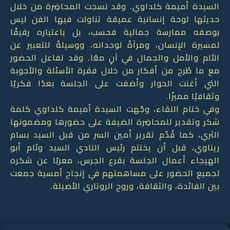
السيدة أميمة كلداوي. وقد نسجت المحاضِرة من خلال
حديثها لوحة إنسانية عميقة تناولت فيها الفن ليس
بوصفه ممارسة جمالية فحسب، بل باعتباره رفيقًا
لمسيرة الإنسان، ومرآةً لوجدانه، ووسيلةً للتعبير عن
الألم والأمل والجمال في آنٍ معًا. وقد تفاعل الحضور
مع ما طُرح من أفكار من خلال فقرة الأسئلة والأجوبة
التي أغنت الحوار وأضفت على الجلسة بعدًا فكريًا
وثقافيًا مميزًا.
وفي ختام اللقاء، وجّهت السيدة أميمة كلداوي كلمة
شكر وتقدير للمحاضِرة الضيفة على حضورها ومضمونها
الثري، كما قُدّم تقرير أمين السر من قبل السيد بسام
ريناوي، قبل أن يختتم رئيس النادي السيد وئام أبو
الهيجاء أعمال الجلسة بقرع الجرس، معربًا عن شكره
لجميع الحضور على مساهمتهم في إنجاح أمسية جمعت
بين الفائدة، والثقافة، وروح الروتاري الأصيلة.